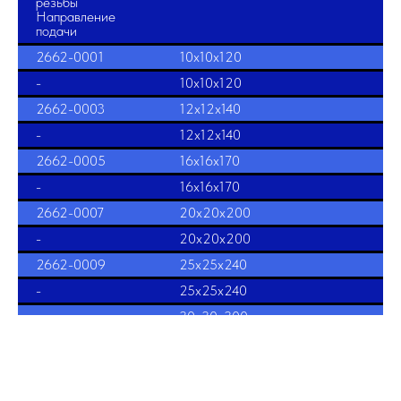
резьбы
Направление
подачи
2662-0001
10х10х120
-
10х10х120
2662-0003
12х12х140
-
12х12х140
2662-0005
16х16х170
-
16х16х170
2662-0007
20х20х200
-
20х20х200
2662-0009
25х25х240
-
25х25х240
-
30х30х300
-
30х30х300
40х40х400
40х40х400