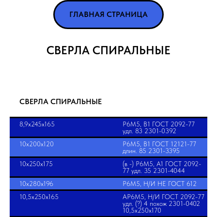
ГЛАВНАЯ СТРАНИЦА
СВЕРЛА СПИРАЛЬНЫЕ
СВЕРЛА СПИРАЛЬНЫЕ
8,9х245х165
Р6М5, В1 ГОСТ 2092-77
удл. 83 2301-0392
10х200х120
Р6М5, В1 ГОСТ 12121-77
длин. 85 2301-3395
10х250х175
(в -) Р6М5, А1 ГОСТ 2092-
77 удл. 35 2301-4044
10х280х196
Р6М5, Н/И НЕ ГОСТ 612
10,5х250х165
АР6М5, Н/И ГОСТ 2092-77
удл. (?) 4 похож 2301-0402
10,5х250х170