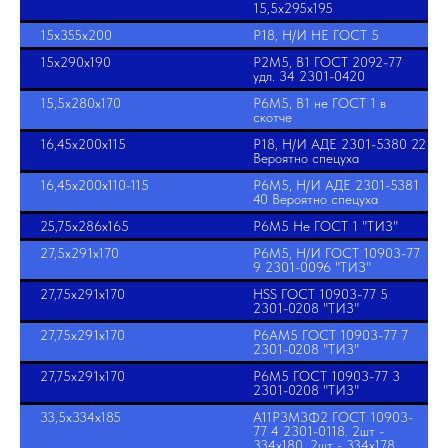
15,5х295х195
15х355х200
Р18, Н/И НЕ ГОСТ 5
15х290х190
Р2М5, В1 ГОСТ 2092-77
удл. 34 2301-0420
15,5х280х170
Р6М5, В1 не ГОСТ 1 в
скотче
16,45х200х115
Р18, Н/И АДЕ 2301-5380 22
Вероятно спецуха
16,45х200х110-115
Р6М5, Н/И АДЕ 2301-5381
40 Вероятно спецуха
25,75х286х165
Р6М5 Не ГОСТ 1 "ТИЗ"
27,5х291х170
Р6М5, Н/И ГОСТ 10903-77
9 2301-0096 "ТИЗ"
27,75х291х170
HSS ГОСТ 10903-77 5
2301-0208 "ТИЗ"
27,75х291х170
Р6АМ5 ГОСТ 10903-77 7
2301-0208 "ТИЗ"
27,75х291х170
Р6М5 ГОСТ 10903-77 3
2301-0208 "ТИЗ"
33,5х334х185
А11Р3М3Ф2 ГОСТ 10903-
77 4 2301-0118. 2шт -
334х180, 2шт - 334х178