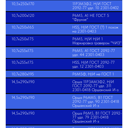
10,5х250х170
11Р3М3Ф2, Н/И ГОСТ
2092-77 удл. 10 2301-0402
10,7х200х120
Р6М5, А1 НЕ ГОСТ 5
"Фрунзе"
10,7х250х165
HSS, Н/И ГОСТ (?) 1 похож
на 2301-0403
10,7х250х175
Р6М5, Н/И Н/И 1
Маркировка гравером "ЧИЗ"
10,7х255х175
Р6М5, А1 ГОСТ 2092-77
удл. 44 2301-0403
10,7х255х175
HSS, Н/И ГОСТ 2092-77
удл. 12 2301-0403
10,7х280х195
Р6М5Ф, Н/И не ГОСТ 1
14,5х290х190
Орша 11Р3АМ3Ф2, Н/И
ГОСТ 2092-77 удл. 311
2301-0418 Оршанский И-з
14,5х290х190
Орша Р6АМ5, В1 ГОСТ
2092-77 удл. 90 2301-0418
Оршанский И-з
14,5х290х190
Орша Р6М5, В1 ГОСТ 2092-
77 удл. 79 2301-0418
Оршанский И-з